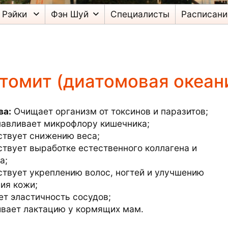
Рэйки
Фэн Шуй
Специалисты
Расписани
томит (диатомовая океан
ва:
Очищает организм от токсинов и паразитов;
навливает микрофлору кишечника;
ствует снижению веса;
твует выработке естественного коллагена и
а;
твует укреплению волос, ногтей и улучшению
ия кожи;
т эластичность сосудов;
ивает лактацию у кормящих мам.