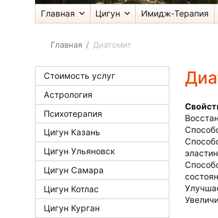
Главная
Цигун
Имидж-Терапия
Главная
Диатомит
Диа
Стоимость услуг
Астрология
Свойст
Психотерапия
Восста
Способ
Цигун Казань
Способс
Цигун Ульяновск
эластин
Способс
Цигун Самара
состоян
Улучшае
Цигун Котлас
Увелич
Цигун Курган