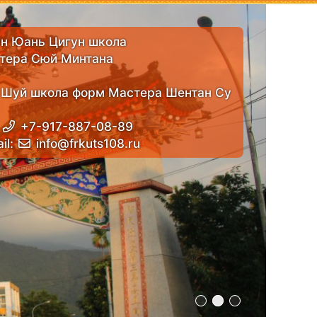
н Юань Цигун школа
тера Сюй Минтана
 Шуй школа форм Мастера Шентан Су
:
+7-917-887-08-89
il:
info@frkuts108.ru