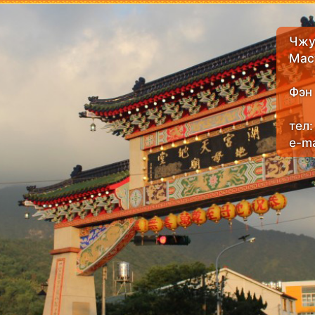
Чжу
Мас
Фэн
тел
e-ma