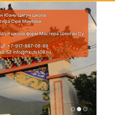
н Юань Цигун школа
тера Сюй Минтана
 Шуй школа форм Мастера Шентан Су
:
+7-917-887-08-89
il:
info@frkuts108.ru