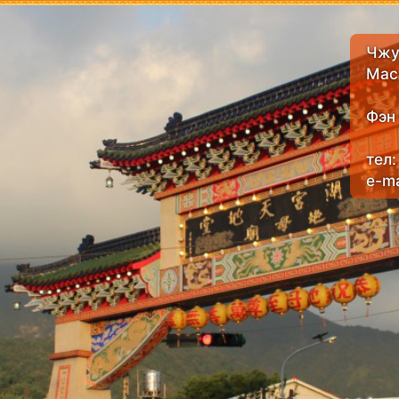
Чжу
Мас
Фэн
тел
e-ma