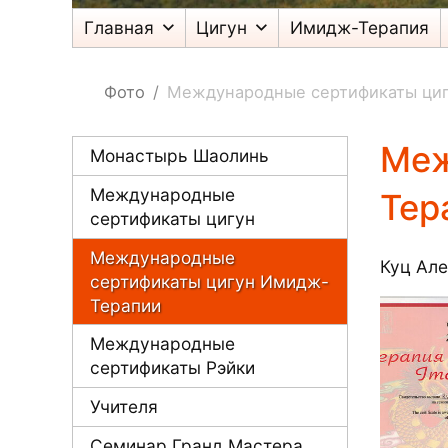
Главная
Цигун
Имидж-Терапия
Фото
Международные сертификаты ци
Меж
Монастырь Шаолинь
Международные
Тер
сертификаты цигун
Международные
Куц Ал
сертификаты цигун Имидж-
Терапии
Международные
сертификаты Рэйки
Учителя
Семинар Гранд Мастера